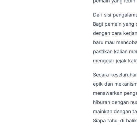
pemain yang lebih 
Dari sisi pengala
Bagi pemain yang s
dengan cara kerjan
baru mau mencoba. 
pastikan kalian me
mengejar jejak kaki
Secara keseluruha
epik dan mekanism
menawarkan pengal
hiburan dengan nua
mainkan dengan ta
Siapa tahu, di bal