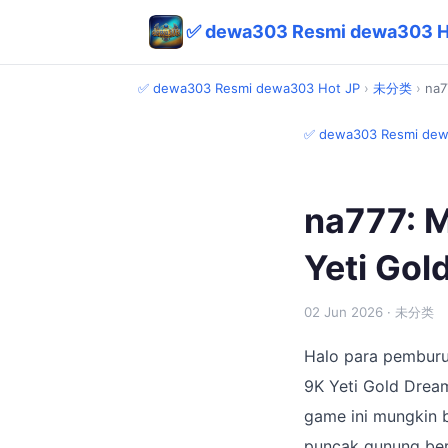
✅ dewa303 Resmi dewa303 H
✅ dewa303 Resmi dewa303 Hot JP
›
未分类
›
na7
✅ dewa303 Resmi dew
na777: M
Yeti Gol
02 Jun 2026
· 未分类
Halo para pemburu s
9K Yeti Gold Dream
game ini mungkin 
puncak gunung ber