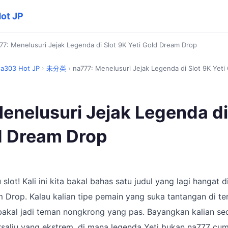
ot JP
77: Menelusuri Jejak Legenda di Slot 9K Yeti Gold Dream Drop
a303 Hot JP
›
未分类
›
na777: Menelusuri Jejak Legenda di Slot 9K Yet
enelusuri Jejak Legenda di
d Dream Drop
lot! Kali ini kita bakal bahas satu judul yang lagi hangat d
 Drop. Kalau kalian tipe pemain yang suka tantangan di te
bakal jadi teman nongkrong yang pas. Bayangkan kalian se
salju yang ekstrem, di mana legenda Yeti bukan na777 cum