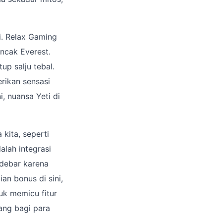
i. Relax Gaming
ncak Everest.
up salju tebal.
erikan sensasi
, nuansa Yeti di
 kita, seperti
alah integrasi
rdebar karena
an bonus di sini,
k memicu fitur
ang bagi para