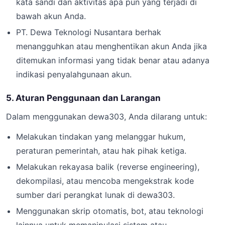
kata sandi dan aktivitas apa pun yang terjadi di
bawah akun Anda.
PT. Dewa Teknologi Nusantara berhak
menangguhkan atau menghentikan akun Anda jika
ditemukan informasi yang tidak benar atau adanya
indikasi penyalahgunaan akun.
5. Aturan Penggunaan dan Larangan
Dalam menggunakan dewa303, Anda dilarang untuk:
Melakukan tindakan yang melanggar hukum,
peraturan pemerintah, atau hak pihak ketiga.
Melakukan rekayasa balik (reverse engineering),
dekompilasi, atau mencoba mengekstrak kode
sumber dari perangkat lunak di dewa303.
Menggunakan skrip otomatis, bot, atau teknologi