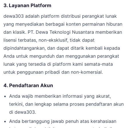
3. Layanan Platform
dewa303 adalah platform distribusi perangkat lunak
yang menyediakan berbagai konten permainan hiburan
dan klasik. PT. Dewa Teknologi Nusantara memberikan
lisensi terbatas, non-eksklusif, tidak dapat
dipindahtangankan, dan dapat ditarik kembali kepada
Anda untuk mengunduh dan menggunakan perangkat
lunak yang tersedia di platform kami semata-mata
untuk penggunaan pribadi dan non-komersial.
4. Pendaftaran Akun
Anda wajib memberikan informasi yang akurat,
terkini, dan lengkap selama proses pendaftaran akun
di dewa303.
Anda bertanggung jawab penuh atas kerahasiaan