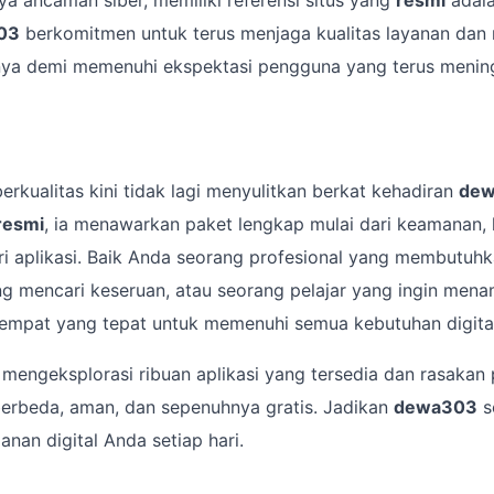
a ancaman siber, memiliki referensi situs yang
resmi
adala
03
berkomitmen untuk terus menjaga kualitas layanan dan
nya demi memenuhi ekspektasi pengguna yang terus menin
erkualitas kini tidak lagi menyulitkan berkat kehadiran
de
resmi
, ia menawarkan paket lengkap mulai dari keamanan,
 aplikasi. Baik Anda seorang profesional yang membutuhka
g mencari keseruan, atau seorang pelajar yang ingin me
empat yang tepat untuk memenuhi semua kebutuhan digita
 mengeksplorasi ribuan aplikasi yang tersedia dan rasaka
rbeda, aman, dan sepenuhnya gratis. Jadikan
dewa303
s
anan digital Anda setiap hari.