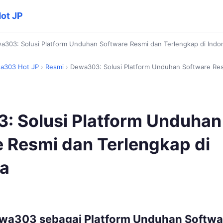
ot JP
a303: Solusi Platform Unduhan Software Resmi dan Terlengkap di Indo
a303 Hot JP
›
Resmi
›
Dewa303: Solusi Platform Unduhan Software Res
: Solusi Platform Unduhan
 Resmi dan Terlengkap di
ia
wa303 sebagai Platform Unduhan Softwa