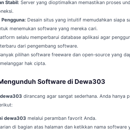
 Stabil:
Server yang dioptimalkan memastikan proses und
neksi.
 Pengguna:
Desain situs yang intuitif memudahkan siapa s
ntuk menemukan software yang mereka cari.
atform selalu memperbarui database aplikasi agar penggun
 terbaru dari pengembang software.
anyak pilihan software freeware dan open-source yang da
 melanggar hak cipta.
Mengunduh Software di Dewa303
dewa303
dirancang agar sangat sederhana. Anda hanya p
rikut:
i
dewa303
melalui peramban favorit Anda.
carian di bagian atas halaman dan ketikkan nama software