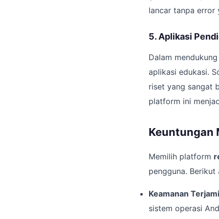
lancar tanpa error
5. Aplikasi Pend
Dalam mendukung k
aplikasi edukasi. 
riset yang sangat
platform ini menja
Keuntungan 
Memilih platform
r
pengguna. Berikut 
Keamanan Terjami
sistem operasi And