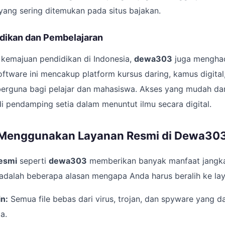
 yang sering ditemukan pada situs bajakan.
idikan dan Pembelajaran
emajuan pendidikan di Indonesia,
dewa303
juga menghad
Software ini mencakup platform kursus daring, kamus digital
 berguna bagi pelajar dan mahasiswa. Akses yang mudah d
di pendamping setia dalam menuntut ilmu secara digital.
Menggunakan Layanan Resmi di Dewa30
esmi
seperti
dewa303
memberikan banyak manfaat jangka
adalah beberapa alasan mengapa Anda harus beralih ke laya
n:
Semua file bebas dari virus, trojan, dan spyware yang 
a.