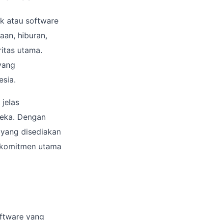
ak atau software
aan, hiburan,
itas utama.
ang
sia.
 jelas
reka. Dengan
e yang disediakan
h komitmen utama
ftware yang