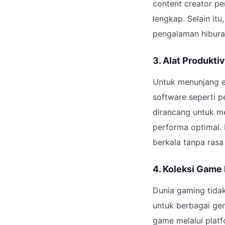
content creator p
lengkap. Selain it
pengalaman hibura
3. Alat Produktiv
Untuk menunjang efi
software seperti pe
dirancang untuk m
performa optimal
berkala tanpa rasa
4. Koleksi Game
Dunia gaming tidak
untuk berbagai gen
game melalui platfo