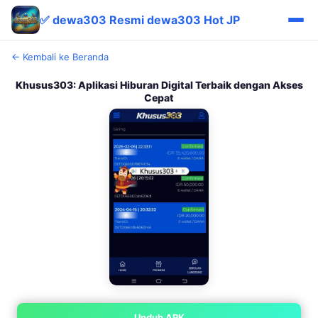
✅ dewa303 Resmi dewa303 Hot JP
← Kembali ke Beranda
Khusus303: Aplikasi Hiburan Digital Terbaik dengan Akses
Cepat
Unduh APK